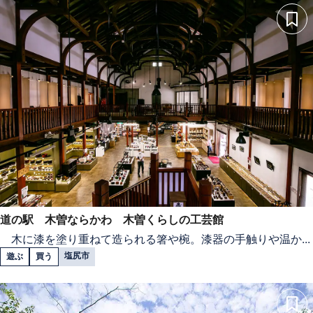
道の駅 木曽ならかわ 木曽くらしの工芸館
木に漆を塗り重ねて造られる箸や椀。漆器の手触りや温か...
塩尻市
遊ぶ
買う