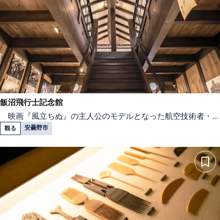
飯沼飛行士記念館
映画『風立ちぬ』の主人公のモデルとなった航空技術者・...
安曇野市
観る