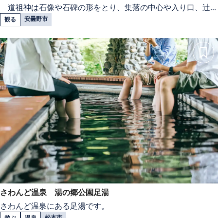
道祖神は石像や石碑の形をとり、集落の中心や入り口、辻...
安曇野市
観る
さわんど温泉 湯の郷公園足湯
さわんど温泉にある足湯です。
松本市
遊ぶ
温泉