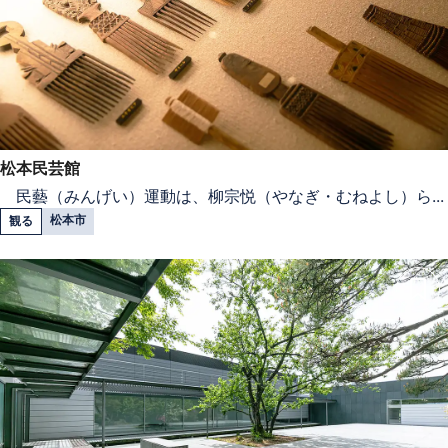
松本民芸館
民藝（みんげい）運動は、柳宗悦（やなぎ・むねよし）ら...
松本市
観る