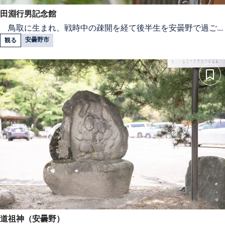
田淵行男記念館
鳥取に生まれ、戦時中の疎開を経て後半生を安曇野で過ご...
安曇野市
観る
道祖神（安曇野）