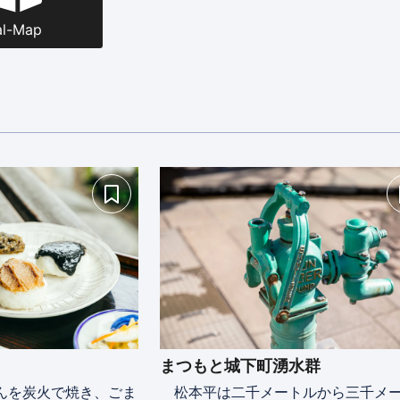
al-Map
まつもと城下町湧水群
んを炭火で焼き、ごま
松本平は二千メートルから三千メ