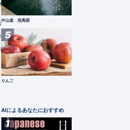
地に
商店街です。「なわて」は「縄手」と書き
松本市
られ、
ます。川沿いの「縄のように細長い土手」
す。 
しま
が語源とされています。隣接する四柱神社
市時計
中山道 洗馬宿
は、
（よはしらじんじゃ）の参道として明治期
静かに
目。古
から賑わいを見せ、大正期には歩行者天国
す。常
5
づく
となり、いまに続いています。 一言で
そのほ
もなお
いえば、ちょっとレトロな商店街。割合と
館の歩み
ちあ
しては食べ物屋さんが多いですが、おしゃ
計の研
れな雑貨店や土産物店なども充実...
（189
松本市
観る
買う
観る
りんご
AIによるあなたにおすすめ
1