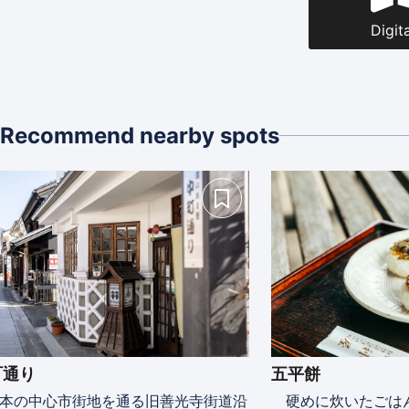
Digit
Recommend nearby spots
町通り
五平餅
本の中心市街地を通る旧善光寺街道沿
硬めに炊いたごは