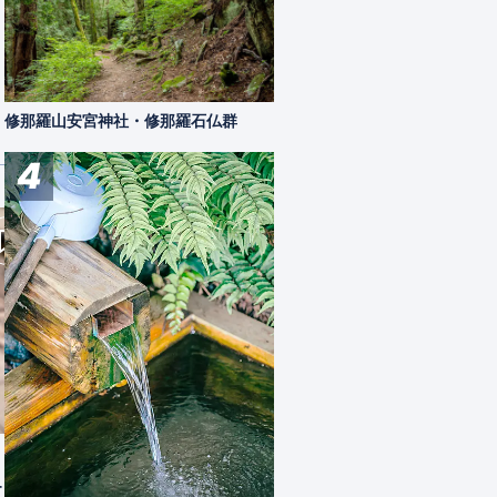
修那羅山安宮神社・修那羅石仏群
4
なわて通り
松本市
ートル
松本市の中心市街地にある歩行者天国の
ビルに