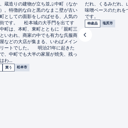
、蔵造りの建物が立ち並ぶ中町（なか
だれ、くるみだれ、
）。特徴的な白と黒のなまこ壁が古い
味噌ベースのたれを
町としての面影をしのばせる、人気の
です。
街です。 松本城の大手門を出てす
塩尻市
特産品
中町は、本町、東町とともに「親町三
といわれ、商家の中でも有力な呉服商
屋などの大店が集まる、いわばメイン
リートでした。 明治21年に起きた
で、中町でも大半の家屋が焼失、残っ
わ...
松本市
買う