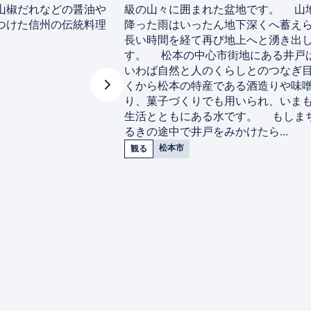
山椒だれなどの醤油や
級の山々に囲まれた盆地です。 山
つけた信州の伝統料理
降った雨はいったん地下深くへ蓄え
長い時間を経て再び地上へと湧き出
す。 松本の中心市街地にある井戸
いわば自然と人のくらしとのつなぎ
くから松本の特産である酒造りや味噌
り、菓子づくりでも用いられ、いま
生活とともにある水です。 もしま
るきの途中で井戸をみかけたら...
松本市
観る