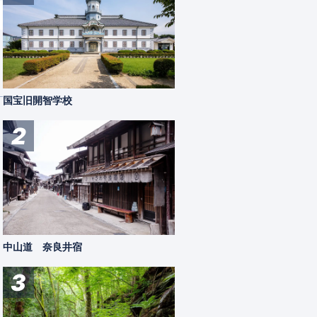
国宝旧開智学校
2
中山道 奈良井宿
3