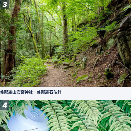
3
修那羅山安宮神社・修那羅石仏群
4