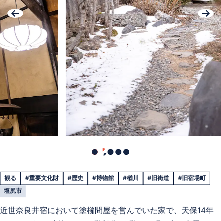
観る
#重要文化財
#歴史
#博物館
#楢川
#旧街道
#旧宿場町
塩尻市
近世奈良井宿において塗櫛問屋を営んでいた家で、天保14年