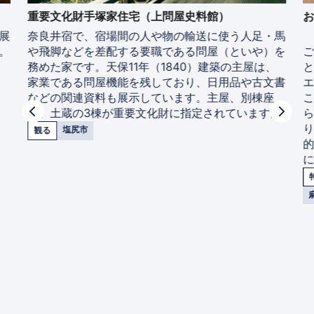
重要文化財手塚家住宅（上問屋史料館）
展
奈良井宿で、宿場間の人や物の輸送に使う人足・馬
。
や飛脚などを差配する要職である問屋（といや）を
務めた家です。天保11年（1840）建築の主屋は、
家業である問屋機能を残しており、日用品や古文書
などの関連資料も展示しています。主屋、別棟座
敷、土蔵の3棟が重要文化財に指定されています。
塩尻市
観る
に