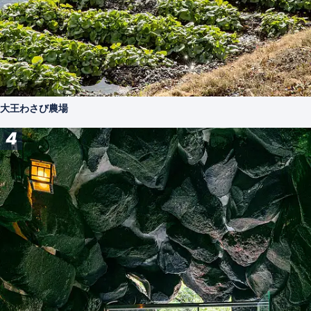
大王わさび農場
4