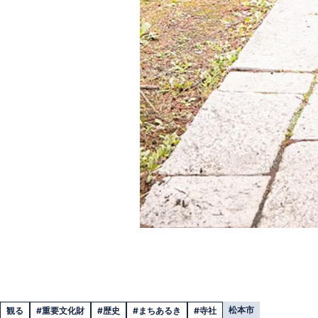
松本市
観る
#重要文化財
#歴史
#まちあるき
#寺社