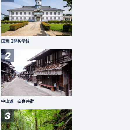
国宝旧開智学校
2
中山道 奈良井宿
3