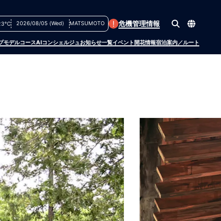
!
危機管理情報
2026/08/05 (Wed)
MATSUMOTO
23°C
プ
モデルコース
AIコンシェルジュ
お知らせ一覧
イベント
開花情報
宿泊案内／ルート