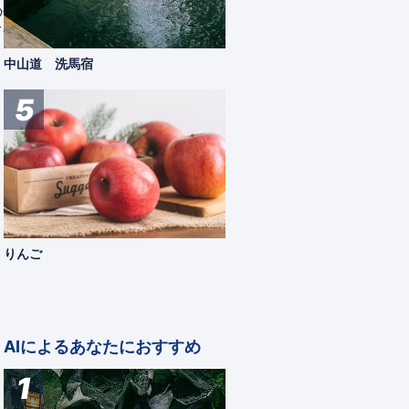
の作品
長い時間を経て再び地上へと湧き出しま
「はか
て企画
す。 松本の中心市街地にある井戸は、
1,30
いわば自然と人のくらしとのつなぎ目。古
観る
中山道 洗馬宿
くから松本の特産である酒造りや味噌づく
り、菓子づくりでも用いられ、いまもなお
5
生活とともにある水です。 もしまちあ
るきの途中で井戸をみかけたら...
松本市
観る
りんご
AIによるあなたにおすすめ
1