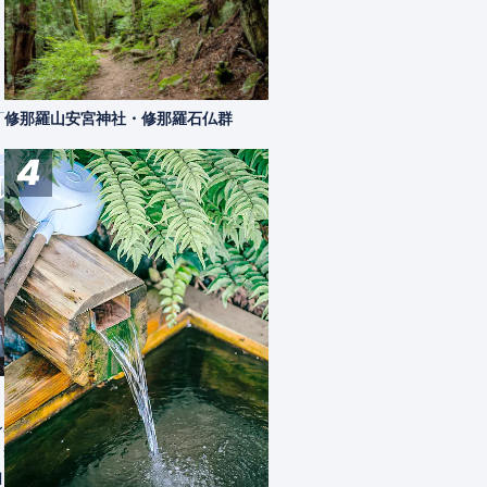
修那羅山安宮神社・修那羅石仏群
4
まつもと城下町湧水群
松本市
身の美
松本平は二千メートルから三千メートル
市立博
 魂の
級の山々に囲まれた盆地です。 山地に
から昭
山、画
降った雨はいったん地下深くへ蓄えられ、
業して