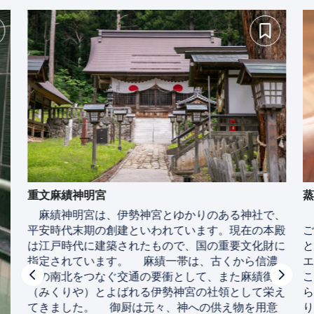
重文麻績神明宮
麻績神明宮は、伊勢神宮とゆかりのある神社で、
平安時代末期の創建といわれています。現在の本殿
は江戸時代に建築されたもので、国の重要文化財に
指定されています。 麻績一帯は、古くから信濃
国の南北をつなぐ交通の要衝として、また麻績御厨
（みくりや）とよばれる伊勢神宮の社領として栄え
てきました。 御厨は元々、神への供え物を用意