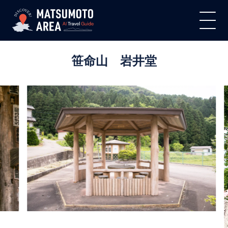
笹命山 岩井堂