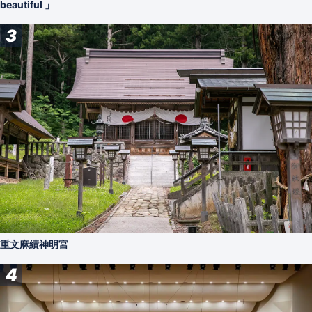
beautiful 」
3
重文麻績神明宮
4