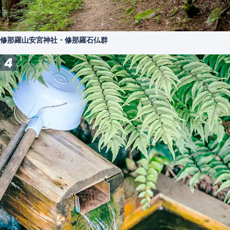
修那羅山安宮神社・修那羅石仏群
4