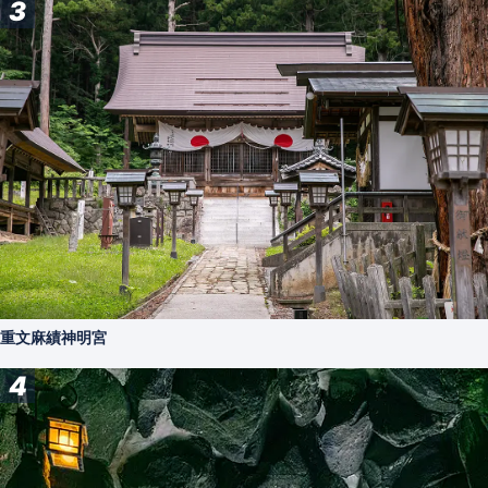
3
重文麻績神明宮
4