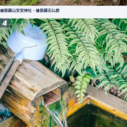
修那羅山安宮神社・修那羅石仏群
4