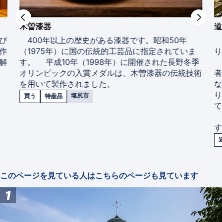
木曽漆器
び
400年以上の歴史がある漆器です。昭和50年
作
（1975年）に国の伝統的工芸品に指定されていま
解
す。 平成10年（1998年）に開催された長野冬季
平
オリンピックの入賞メダルは、木曽漆器の伝統技術
者
を用いて製作されました。
り
塩尻市
買う
特産品
て
す
このページを見ている人はこちらのページも見ています
1