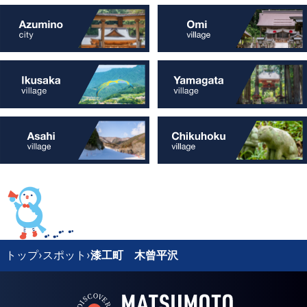
トップ
›
スポット
›
漆工町 木曾平沢