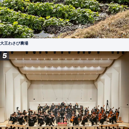
大王わさび農場
5