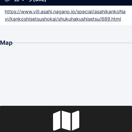
https://www.vill.asahi.nagano.jp/special/asahikankoNa
vi/kankoshisetsushokai/shukuhakushisetsu/689.html
Map