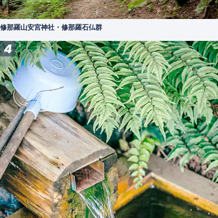
修那羅山安宮神社・修那羅石仏群
4