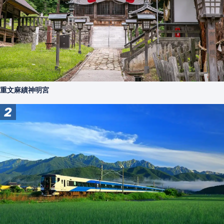
重文麻績神明宮
2