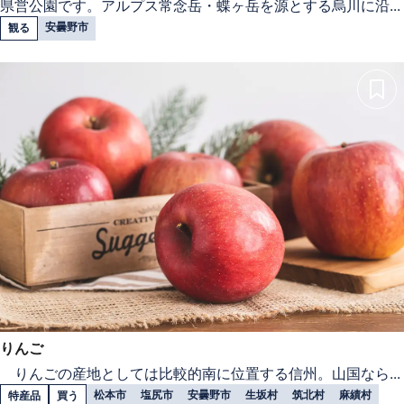
県営公園です。アルプス常念岳・蝶ヶ岳を源とする烏川に沿...
安曇野市
観る
りんご
りんごの産地としては比較的南に位置する信州。山国なら...
松本市
塩尻市
安曇野市
生坂村
筑北村
麻績村
特産品
買う