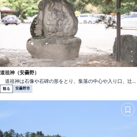
道祖神（安曇野）
道祖神は石像や石碑の形をとり、集落の中心や入り口、辻...
安曇野市
観る