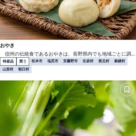
おやき
信州の伝統食であるおやきは、長野県内でも地域ごとに調...
松本市
塩尻市
安曇野市
生坂村
筑北村
麻績村
特産品
買う
山形村
朝日村