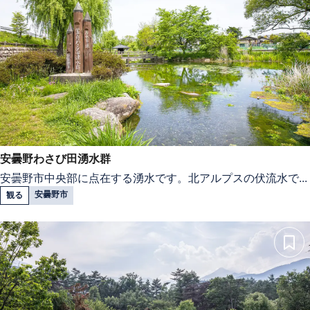
安曇野わさび田湧水群
安曇野市中央部に点在する湧水です。北アルプスの伏流水で...
安曇野市
観る