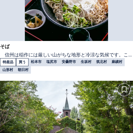
そば
信州は稲作には厳しい山がちな地形と冷涼な気候です。こ...
松本市
塩尻市
安曇野市
生坂村
筑北村
麻績村
特産品
買う
山形村
朝日村