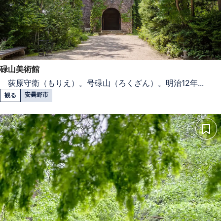
碌山美術館
荻原守衛（もりえ）。号碌山（ろくざん）。明治12年...
安曇野市
観る