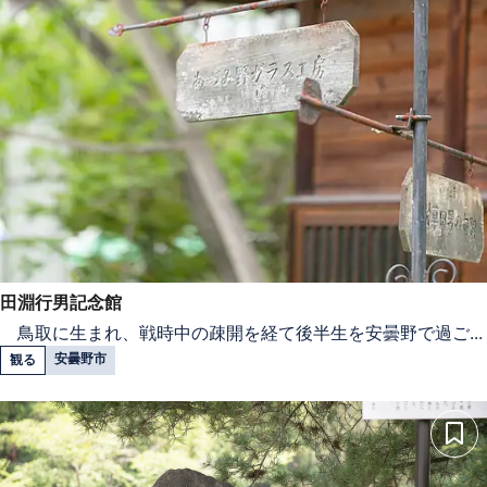
田淵行男記念館
鳥取に生まれ、戦時中の疎開を経て後半生を安曇野で過ご...
安曇野市
観る