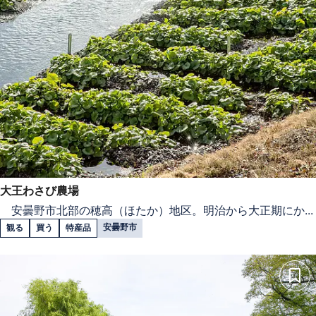
大王わさび農場
安曇野市北部の穂高（ほたか）地区。明治から大正期にか...
安曇野市
観る
買う
特産品