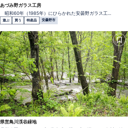
あづみ野ガラス工房
昭和60年（1985年）にひらかれた安曇野ガラス工...
安曇野市
遊ぶ
買う
特産品
県営鳥川渓谷緑地