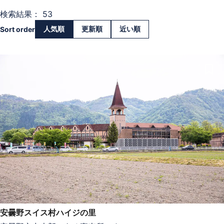
検索結果： 53
人気順
更新順
近い順
Sort order
安曇野スイス村ハイジの里