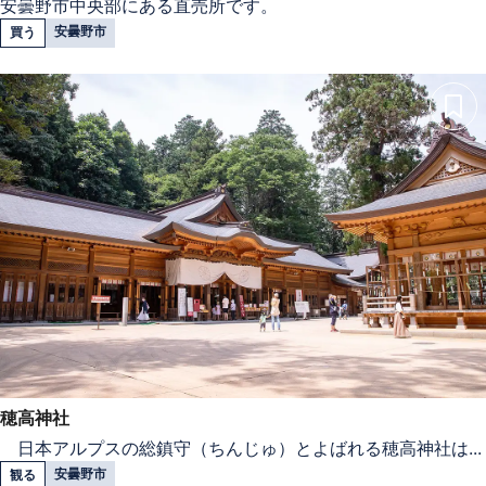
安曇野市中央部にある直売所です。
安曇野市
買う
穂高神社
日本アルプスの総鎮守（ちんじゅ）とよばれる穂高神社は...
安曇野市
観る