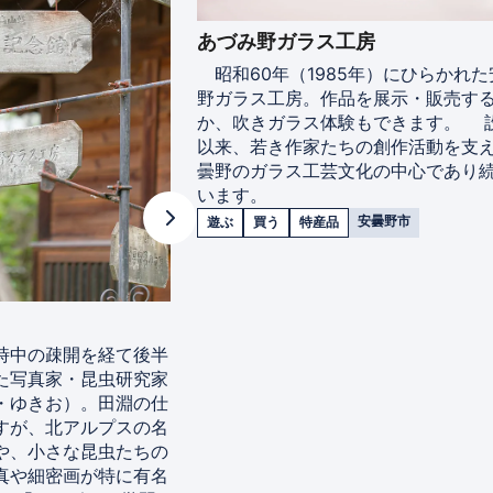
あづみ野ガラス工房
昭和60年（1985年）にひらかれた
野ガラス工房。作品を展示・販売す
か、吹きガラス体験もできます。 
以来、若き作家たちの創作活動を支
曇野のガラス工芸文化の中心であり
います。
安曇野市
遊ぶ
買う
特産品
時中の疎開を経て後半
た写真家・昆虫研究家
・ゆきお）。田淵の仕
すが、北アルプスの名
や、小さな昆虫たちの
真や細密画が特に有名