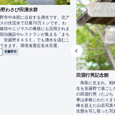
野わさび田湧水群
野市中央部に点在する湧水です。北ア
スの伏流水で日量70万トンです。わ
栽培やニジマスの養殖にも活用されま
宿泊施設やレストランが集まる「まち
 安曇野ＢＡＳＥ」でも湧水を汲むこ
できます。環境省選定名水百選。
安曇野市
田淵行男記念館
鳥取に生まれ、戦
生を安曇野で過ごし
の田淵行男（たぶち
事は多岐にわたりま
峰を捉えた山岳写真
生態を写し取った写