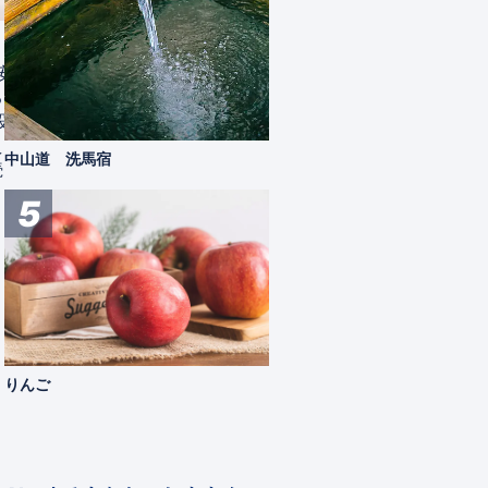
犀川白鳥湖
ニジマ
安曇
安曇野市東部にある白鳥飛来湖です。さい
海のな
るほ
がわ。
ニジマ
設立
わさび
安曇野市
観る
え、安
特産品
中山道 洗馬宿
続けて
5
りんご