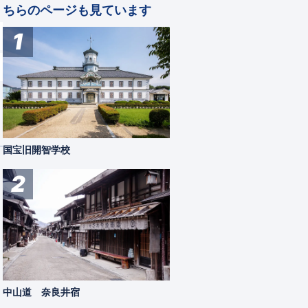
ちらのページも見ています
1
国宝旧開智学校
2
中山道 奈良井宿