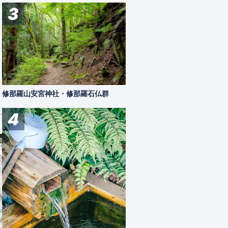
3
修那羅山安宮神社・修那羅石仏群
4