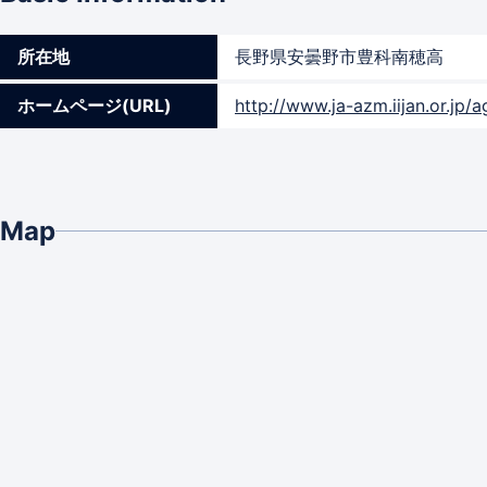
所在地
長野県安曇野市豊科南穂高
ホームページ(URL)
http://www.ja-azm.iijan.or.jp/ag
Map