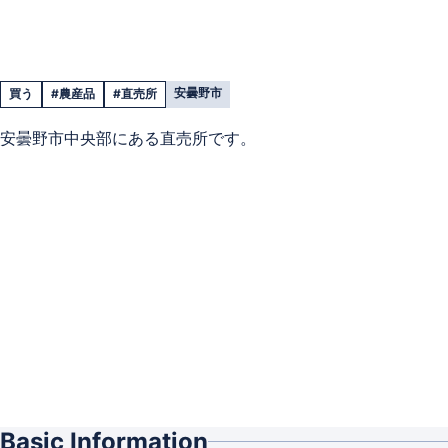
安曇野市
買う
#農産品
#直売所
安曇野市中央部にある直売所です。
Basic Information