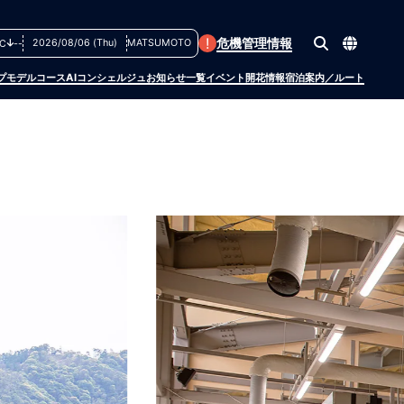
!
危機管理情報
2026/08/06 (Thu)
MATSUMOTO
C
--
プ
モデルコース
AIコンシェルジュ
お知らせ一覧
イベント
開花情報
宿泊案内／ルート