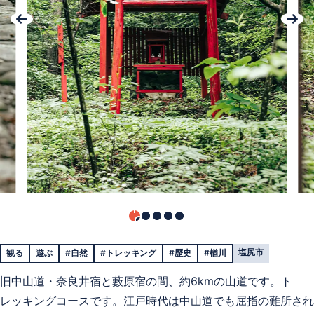
塩尻市
観る
遊ぶ
#自然
#トレッキング
#歴史
#楢川
旧中山道・奈良井宿と藪原宿の間、約6kmの山道です。ト
レッキングコースです。江戸時代は中山道でも屈指の難所され