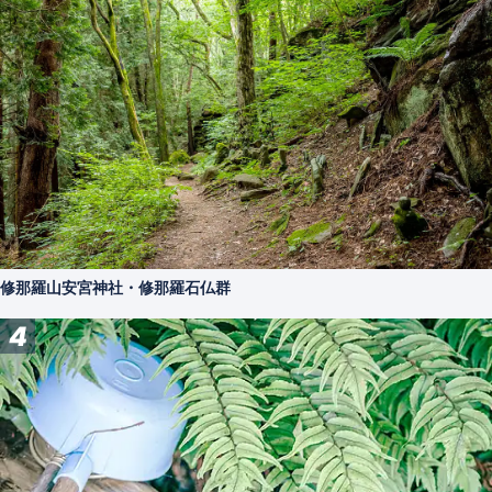
修那羅山安宮神社・修那羅石仏群
4