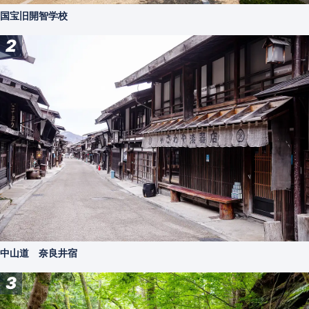
国宝旧開智学校
2
中山道 奈良井宿
3