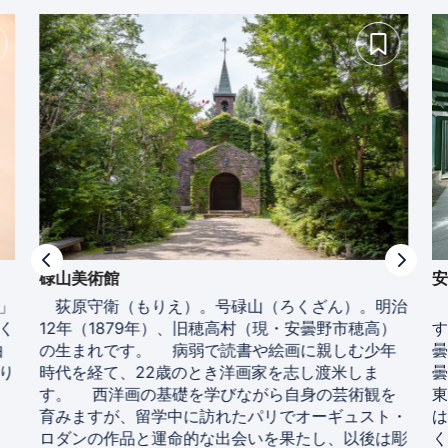
碌山美術館
」
荻原守衛（もりえ）。号碌山（ろくざん）。明治
く
12年（1879年）、旧穂高村（現・安曇野市穂高）
す
由
の生まれです。 病弱で読書や絵画に親しむ少年
り
時代を経て、22歳のとき洋画家を志し渡米しま
す。 西洋画の基礎を学びながら自身の芸術観を
育みますが、留学中に訪れたパリでオーギュスト・
ロダンの作品と運命的な出会いを果たし、以後は彫