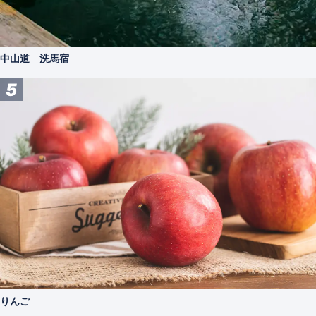
中山道 洗馬宿
5
りんご