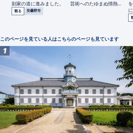
刻家の道に進みました。 芸術へのたゆまぬ情熱...
に
安曇野市
観る
このページを見ている人はこちらのページも見ています
1