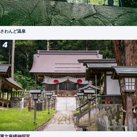
さわんど温泉
4
重文麻績神明宮