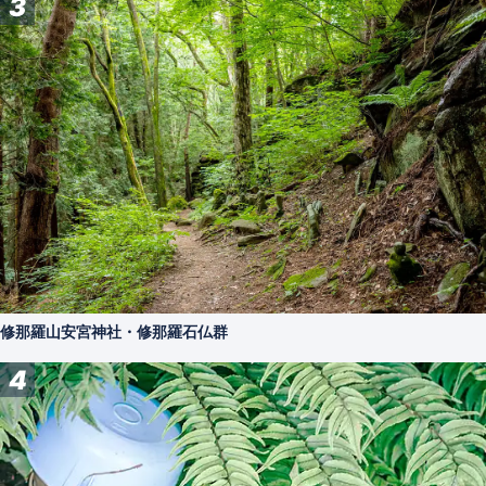
3
修那羅山安宮神社・修那羅石仏群
4