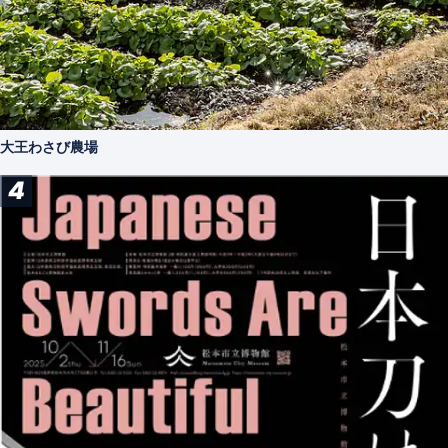
大王わさび農場
4