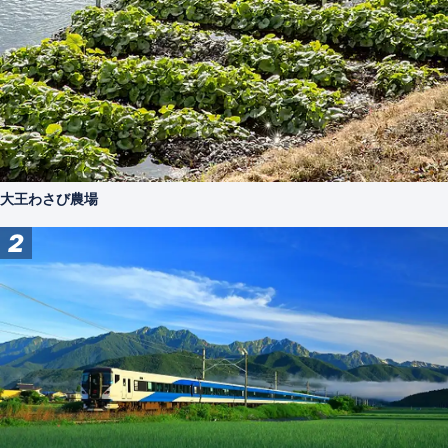
大王わさび農場
2