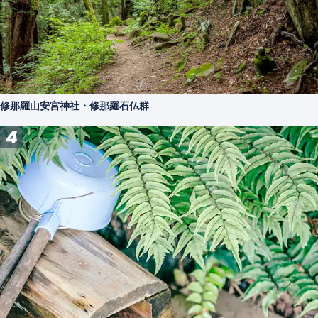
修那羅山安宮神社・修那羅石仏群
4