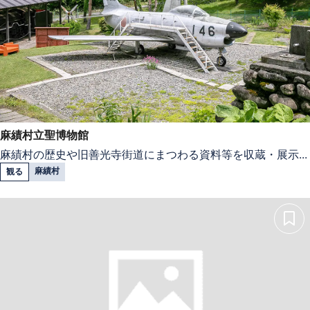
麻績村立聖博物館
麻績村の歴史や旧善光寺街道にまつわる資料等を収蔵・展示...
麻績村
観る