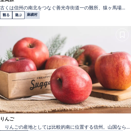
古くは信州の南北をつなぐ善光寺街道一の難所、猿ヶ馬場...
麻績村
観る
遊ぶ
りんご
りんごの産地としては比較的南に位置する信州。山国なら...