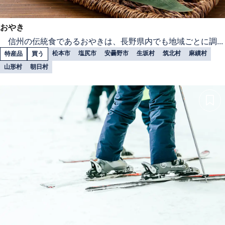
おやき
信州の伝統食であるおやきは、長野県内でも地域ごとに調...
松本市
塩尻市
安曇野市
生坂村
筑北村
麻績村
特産品
買う
山形村
朝日村