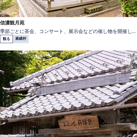
信濃観月苑
季節ごとに茶会、コンサート、展示会などの催し物を開催し...
麻績村
観る