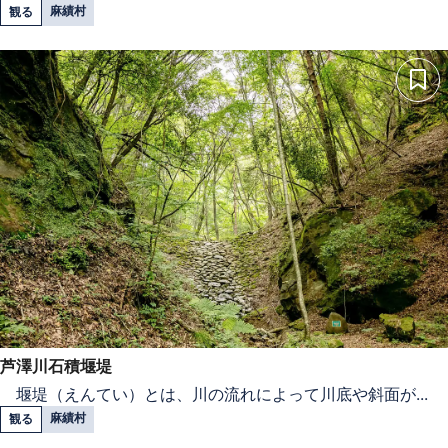
麻績村
観る
芦澤川石積堰堤
堰堤（えんてい）とは、川の流れによって川底や斜面が...
麻績村
観る