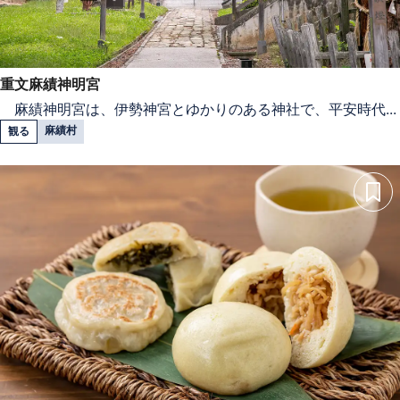
重文麻績神明宮
麻績神明宮は、伊勢神宮とゆかりのある神社で、平安時代...
麻績村
観る