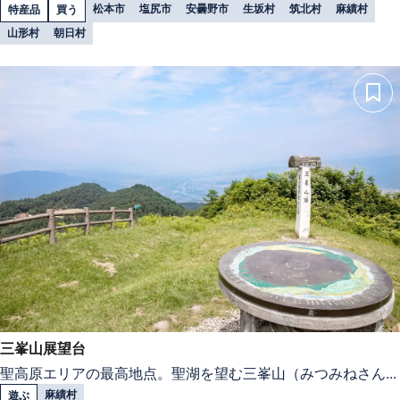
松本市
塩尻市
安曇野市
生坂村
筑北村
麻績村
特産品
買う
山形村
朝日村
三峯山展望台
聖高原エリアの最高地点。聖湖を望む三峯山（みつみねさん...
麻績村
遊ぶ