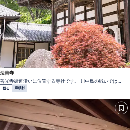
法善寺
善光寺街道沿いに位置する寺社です。 川中島の戦いでは...
麻績村
観る