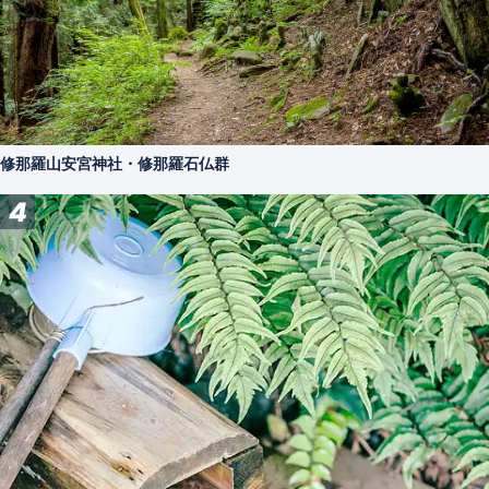
修那羅山安宮神社・修那羅石仏群
4