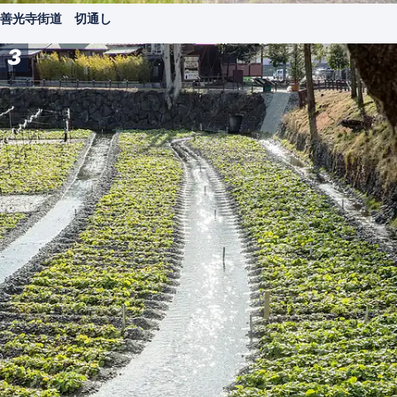
善光寺街道 切通し
3