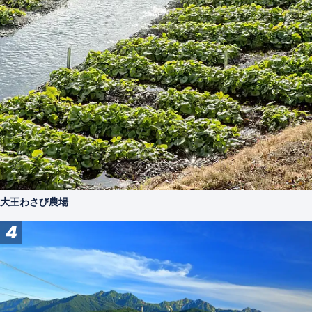
大王わさび農場
4