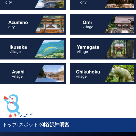
トップ
›
スポット
›
刈谷沢神明宮