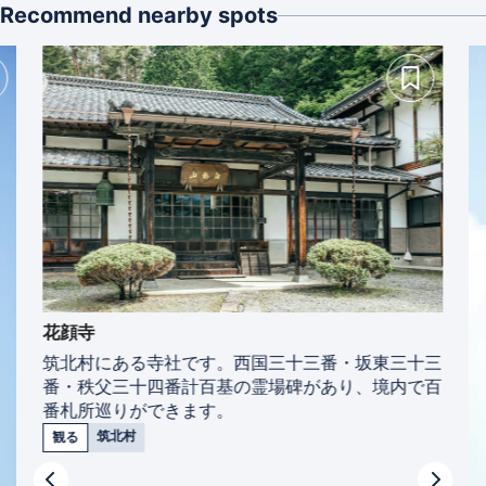
Recommend nearby spots
花顔寺
筑北村にある寺社です。西国三十三番・坂東三十三
番・秩父三十四番計百基の霊場碑があり、境内で百
番札所巡りができます。
筑北村
観る