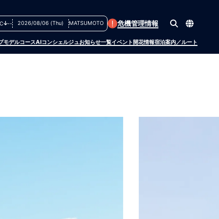
!
危機管理情報
2026/08/06 (Thu)
MATSUMOTO
C
--
プ
モデルコース
AIコンシェルジュ
お知らせ一覧
イベント
開花情報
宿泊案内／ルート