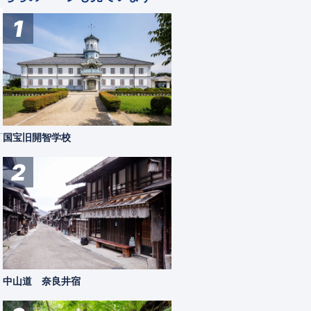
1
国宝旧開智学校
2
中山道 奈良井宿