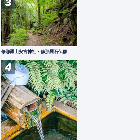
3
修那羅山安宮神社・修那羅石仏群
4