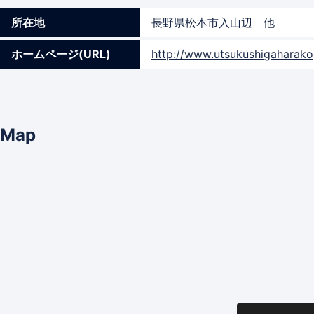
所在地
長野県松本市入山辺 他
ホームページ(URL)
http://www.utsukushigaharako
Map