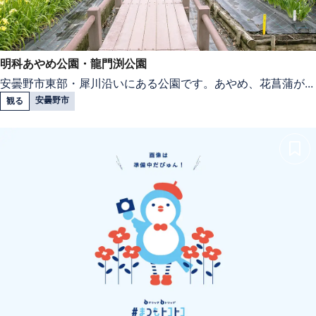
明科あやめ公園・龍門渕公園
安曇野市東部・犀川沿いにある公園です。あやめ、花菖蒲が...
安曇野市
観る