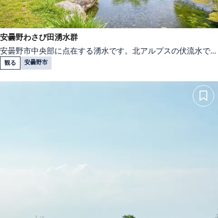
安曇野わさび田湧水群
安曇野市中央部に点在する湧水です。北アルプスの伏流水で...
安曇野市
観る