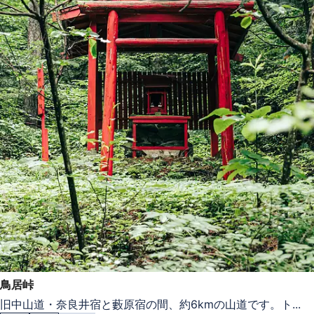
鳥居峠
旧中山道・奈良井宿と藪原宿の間、約6kmの山道です。ト...