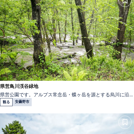
県営鳥川渓谷緑地
県営公園です。アルプス常念岳・蝶ヶ岳を源とする烏川に沿...
安曇野市
観る