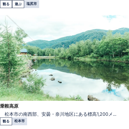
塩尻市
観る
遊ぶ
乗鞍高原
松本市の南西部、安曇・奈川地区にある標高1,200メ...
松本市
観る