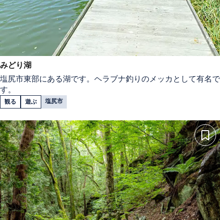
みどり湖
塩尻市東部にある湖です。ヘラブナ釣りのメッカとして有名で
す。
塩尻市
観る
遊ぶ