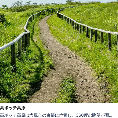
高ボッチ高原
高ボッチ高原は塩尻市の東部に位置し、360度の眺望が開...