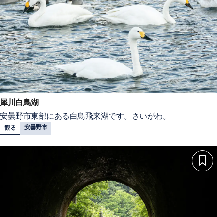
犀川白鳥湖
安曇野市東部にある白鳥飛来湖です。さいがわ。
安曇野市
観る