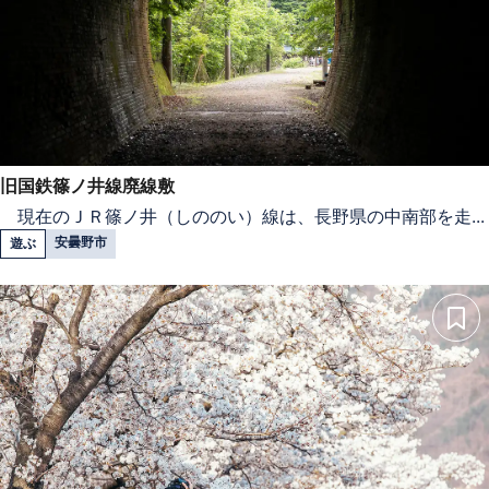
旧国鉄篠ノ井線廃線敷
現在のＪＲ篠ノ井（しののい）線は、長野県の中南部を走...
安曇野市
遊ぶ