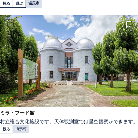
塩尻市
観る
遊ぶ
ミラ・フード館
村立複合文化施設です。天体観測室では星空観察ができます。
山形村
観る