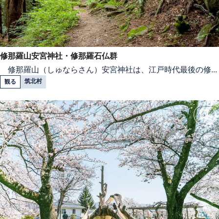
修那羅山安宮神社・修那羅石仏群
修那羅山（しゅならさん）安宮神社は、江戸時代最後の修...
筑北村
観る