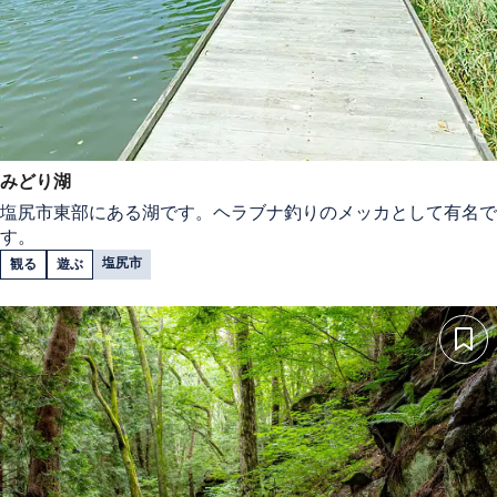
みどり湖
塩尻市東部にある湖です。ヘラブナ釣りのメッカとして有名で
す。
塩尻市
観る
遊ぶ