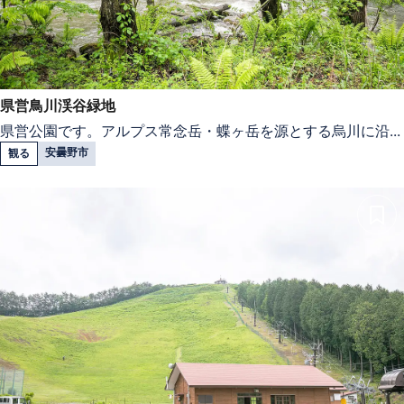
県営鳥川渓谷緑地
県営公園です。アルプス常念岳・蝶ヶ岳を源とする烏川に沿...
安曇野市
観る