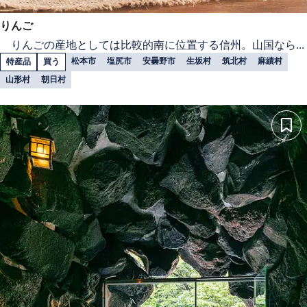
りんご
りんごの産地としては比較的南に位置する信州。山国なら...
松本市
塩尻市
安曇野市
生坂村
筑北村
麻績村
特産品
買う
山形村
朝日村