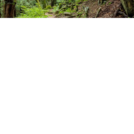
修那羅山安宮神社・修那羅石仏群
修那羅山（しゅならさん）安宮神社は、江戸時代最後の修...
筑北村
観る