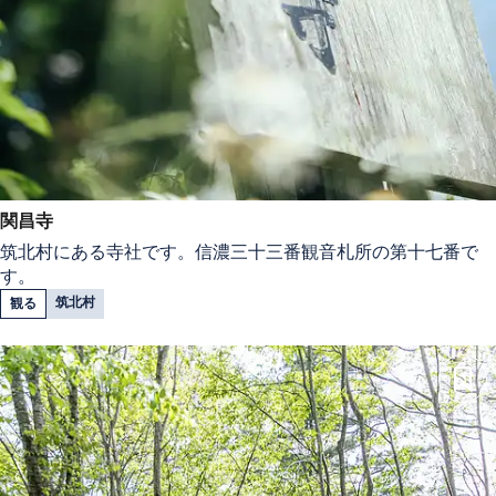
関昌寺
筑北村にある寺社です。信濃三十三番観音札所の第十七番で
す。
筑北村
観る