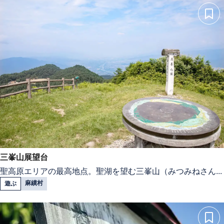
三峯山展望台
聖高原エリアの最高地点。聖湖を望む三峯山（みつみねさん...
麻績村
遊ぶ