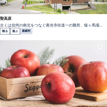
聖高原
古くは信州の南北をつなぐ善光寺街道一の難所、猿ヶ馬場...
麻績村
観る
遊ぶ