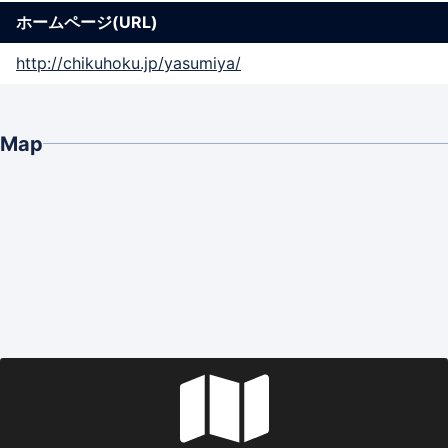
ホームページ(URL)
http://chikuhoku.jp/yasumiya/
Map