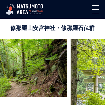
修那羅山安宮神社・修那羅石仏群