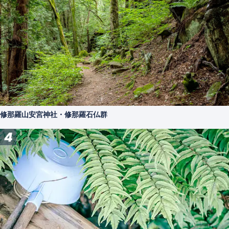
修那羅山安宮神社・修那羅石仏群
4