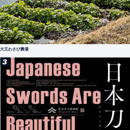
大王わさび農場
3