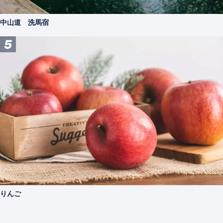
中山道 洗馬宿
5
りんご