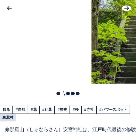
観る
#自然
#花
#紅葉
#歴史
#桜
#寺社
#パワースポット
筑北村
修那羅山（しゅならさん）安宮神社は、江戸時代最後の修験