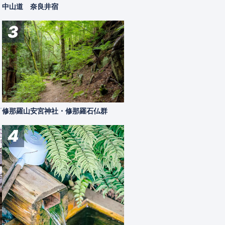
中山道 奈良井宿
3
修那羅山安宮神社・修那羅石仏群
4