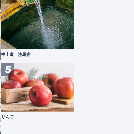
蒸しおやき
麻績の
信州の伝統食であるおやきは、長野県内
麻績村
でも地域ごとに調理法が異なります。大き
お日様
く南北で「焼き」と「蒸し」に分かれます
お米「
が、県中央に位置する松本エリアでは両方
風味豊
が混在しています。 具材はあんこ、野
に味わ
沢菜、味噌なす、切り干し大根などで、こ
す。
中山道 洗馬宿
ちらも地域ごと、また店や家ごとにそれぞ
買う
れ特色があります。 地域では軽食やお
5
やつなどとして日常的に食べられているほ
か、おみやげ品としても定番になっていま
す。 ...
麻績村
特産品
官道の
績服部
績宿が
613
りんご
頃に
軒、東
われ