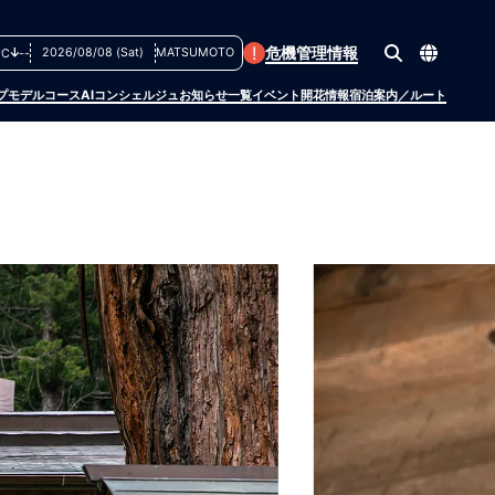
!
危機管理情報
2026/08/08 (Sat)
MATSUMOTO
°C
--
プ
モデルコース
AIコンシェルジュ
お知らせ一覧
イベント
開花情報
宿泊案内／ルート