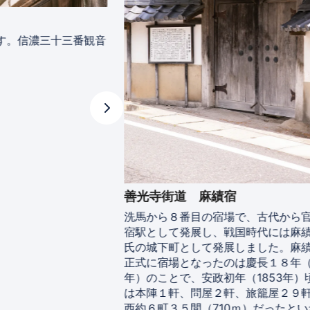
す。信濃三十三番観音
善光寺街道 麻績宿
洗馬から８番目の宿場で、古代から
宿駅として発展し、戦国時代には麻
氏の城下町として発展しました。麻
正式に宿場となったのは慶長１８年（1
年）のことで、安政初年（1853年）
は本陣１軒、問屋２軒、旅籠屋２９
西約６町３５間（710ｍ）だったとい