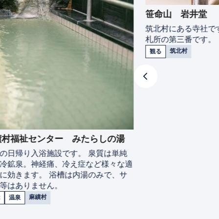
笹命山 岩井堂
筑北村にある寺社で
札所の第三番です。
筑北村
観る
績村福祉センター みたらしの湯
の日帰り入浴施設です。 泉質は単純
冷鉱泉。神経痛、冷え症など様々な適
に効きます。 浴槽は内湯のみで、サ
等はありません。
麻績村
温泉