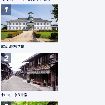
1
国宝旧開智学校
2
中山道 奈良井宿