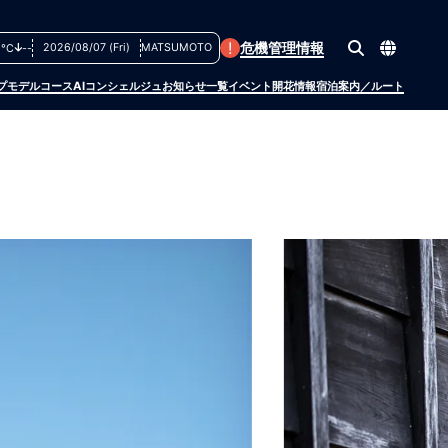
!
危機管理情報
2026/08/07 (Fri)
MATSUMOTO
2°C
--
プ
モデルコース
AIコンシェルジュ
お知らせ一覧
イベント
開花情報
宿泊案内／ルート