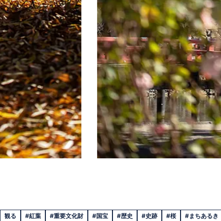
観る
#紅葉
#重要文化財
#国宝
#歴史
#史跡
#桜
#まちあるき