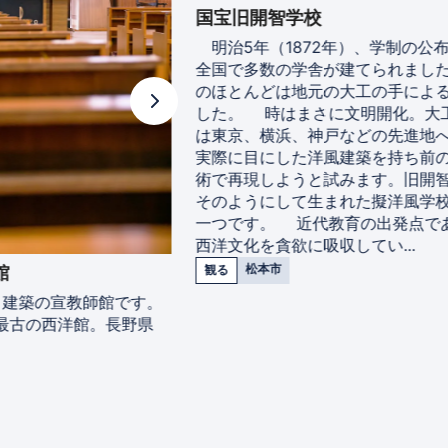
国宝旧開智学校
明治5年（1872年）、学制の公布
全国で多数の学舎が建てられましたか
のほとんどは地元の大工の手によるも
した。 時はまさに文明開化。大工
は東京、横浜、神戸などの先進地へ
実際に目にした洋風建築を持ち前の
術で再現しようと試みます。旧開智
そのようにして生まれた擬洋風学校
一つです。 近代教育の出発点であ
西洋文化を貪欲に吸収してい...
松本市
観る
）建築の宣教師館です。
古の西洋館。長野県