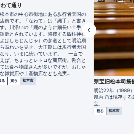
わて通り
本市の中心市街地にある歩行者天国の
街です。「なわて」は「縄手」と書き
。川沿いの「縄のように細長い土手」
語源とされています。隣接する四柱神社
はしらじんじゃ）の参道として明治期
賑わいを見せ、大正期には歩行者天国
り、いまに続いています。 一言で
ば、ちょっとレトロな商店街。割合と
は食べ物屋さんが多いですが、おしゃ
雑貨店や土産物店なども充実...
松本市
買う
県宝旧松本司祭館
明治22年（1989
県内では現存する最
宝。
松本市
観る