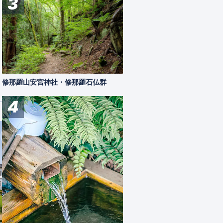
3
修那羅山安宮神社・修那羅石仏群
4