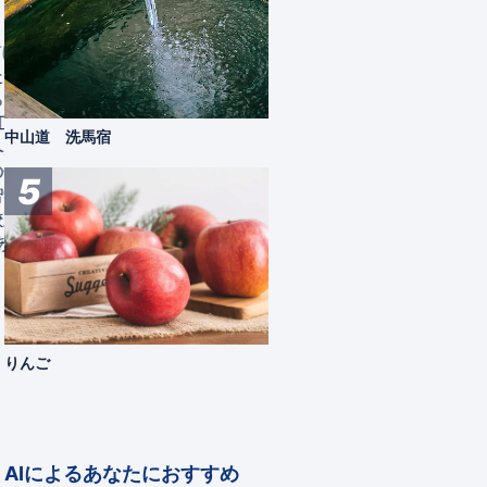
松本市時計博物館
五平餅
により
ビルに埋め込まれた大きな振り子時計。
硬めに
゙、そ
松本市の中心市街地でひときわ目を引きま
だれ、
ので
す。 2022年に開館20周年を迎える松本
味噌ベ
たち
市時計博物館は、中に入ると、時計たちが
です。
中山道 洗馬宿
赴き、
静かに時を刻んでいることに驚かされま
特産品
伝統技
す。常設展示されている110点あまりは、
5
学校は
そのほとんどがいまも現役。 時計博物
建築の
館の歩みは、昭和49年（1974年）、古時
り、
計の研究者・技術者であった本田親蔵
（1896～1985）からコレクションの寄...
松本市
観る
りんご
AIによるあなたにおすすめ