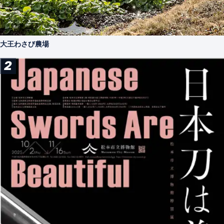
大王わさび農場
2