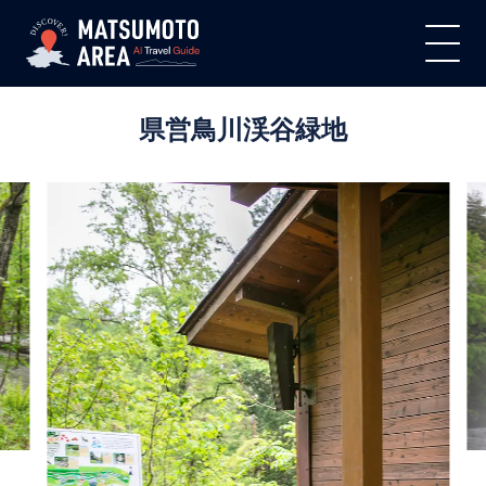
県営鳥川渓谷緑地