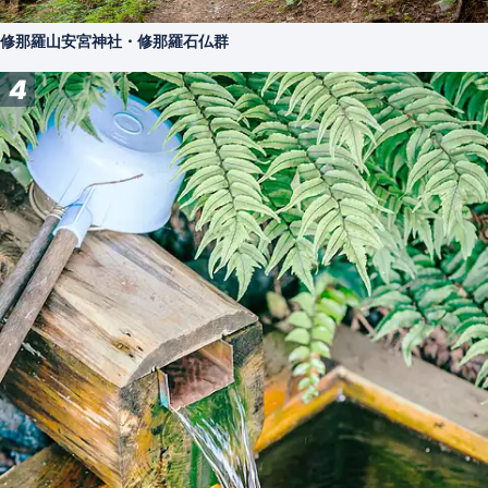
修那羅山安宮神社・修那羅石仏群
4