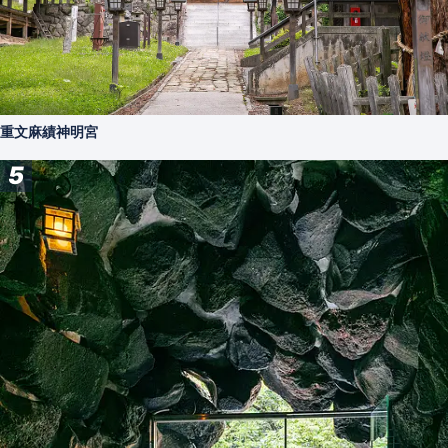
重文麻績神明宮
5