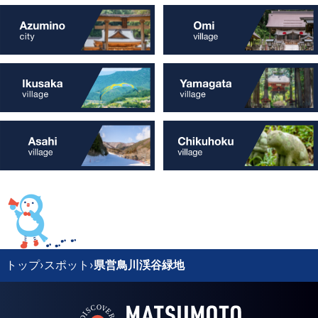
トップ
›
スポット
›
県営鳥川渓谷緑地