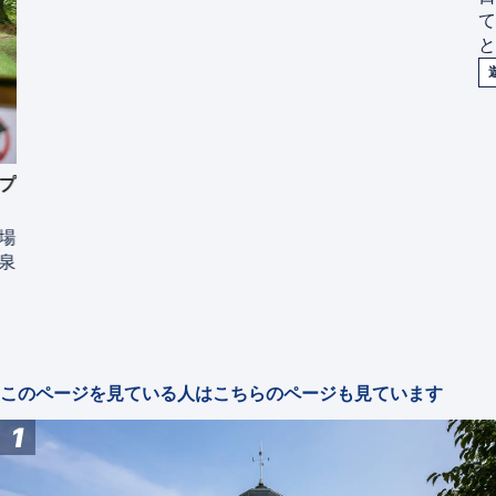
と
プ
場
泉
このページを見ている人はこちらのページも見ています
1