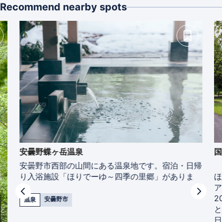
Recommend nearby spots
安曇野蝶ヶ岳温泉
国
安曇野市西部の山間にある温泉地です。宿泊・日帰
平
り入浴施設「ほりでーゆ～四季の里郷」がありま
ほ
す。
ア
2
安曇野市
温泉
と
日