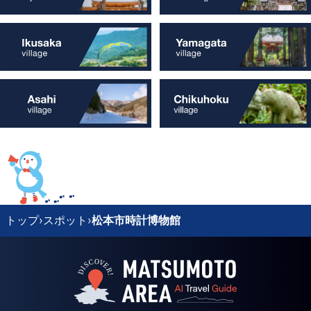
トップ
›
スポット
›
松本市時計博物館