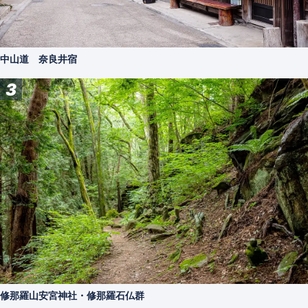
中山道 奈良井宿
3
修那羅山安宮神社・修那羅石仏群