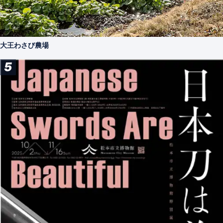
大王わさび農場
5