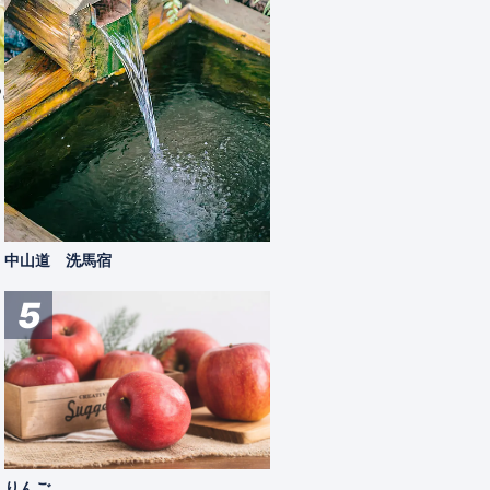
やさい
もえぎうどん
やすら
筑北村産の青大豆の豆乳１００％で小麦
筑北村
粉を練った手打ちうどんです。
スコー
ず楽し
筑北村
特産品
遊ぶ
中山道 洗馬宿
5
りんご