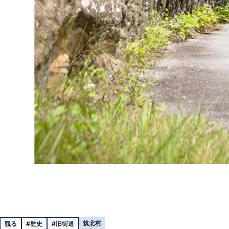
筑北村
観る
#歴史
#旧街道