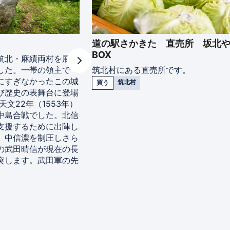
道の駅さかきた 直売所 坂北
BOX
筑北・麻績両村を展望
した。一帯の領主で
筑北村にある直売所です。
にすぎなかったこの城
筑北村
買う
び歴史の表舞台に登場
文22年（1553年）
中島合戦でした。北信
支援するために出陣し
、中信濃を制圧しさら
の武田晴信が現在の長
突します。武田軍の先