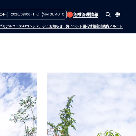
!
危機管理情報
2026/08/06 (Thu)
MATSUMOTO
C
--
プ
モデルコース
AIコンシェルジュ
お知らせ一覧
イベント
開花情報
宿泊案内／ルート