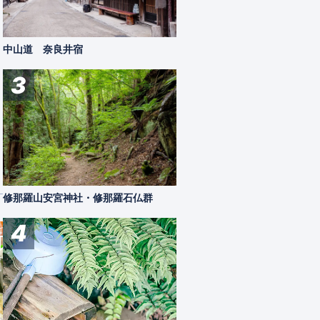
中山道 奈良井宿
3
修那羅山安宮神社・修那羅石仏群
4