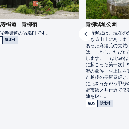
光寺街道 青柳宿
青柳城址公園
光寺街道の宿場町です。
青柳城は、現在の
できる山上にありま
筑北村
あった麻績氏の支城
は、しかし、たびた
します。 はじめは天
に起こった第一次川
濃の豪族・村上氏を
た越後の長尾景虎と
に北をうかがう甲斐
野市篠ノ井付近で激
陣を破っ...
筑北村
観る