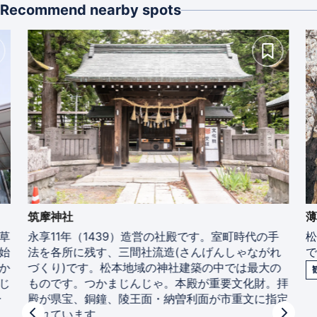
Recommend nearby spots
筑摩神社
草
永享11年（1439）造営の社殿です。室町時代の手
始
法を各所に残す、三間社流造(さんげんしゃながれ
か
づくり)です。松本地域の神社建築の中では最大の
じ
ものです。つかまじんじゃ。本殿が重要文化財。拝
ー
殿が県宝、銅鐘、陵王面・納曽利面が市重文に指定
されています。