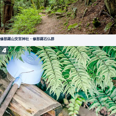
修那羅山安宮神社・修那羅石仏群
4